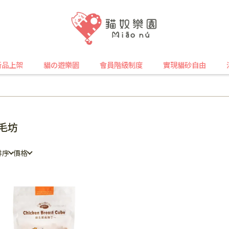
新品上架
貓の遊樂園
會員階級制度
實現貓砂自由
毛坊
排序
價格