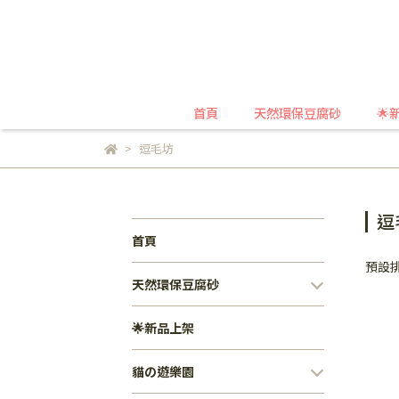
首頁
天然環保豆腐砂
🌟
逗毛坊
逗
首頁
預設
天然環保豆腐砂
🌟新品上架
貓の遊樂園