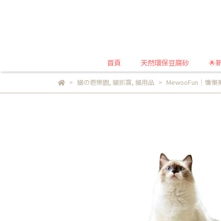
首頁
天然環保豆腐砂
🌟
貓の遊樂園
,
貓抓窩
,
貓用品
MewooFun｜慵