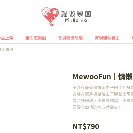
新品上架
貓の遊樂園
會員階級制度
實現貓砂自由
懶美人掛榻
MewooFun｜慵
安裝在床旁邊讓貓主子陪伴在身
安裝在窗戶邊讓貓主子曬愛太陽
適合多場地，不需要鑽牆！不需
只要有凹槽的地方就能掛✨
NT$790