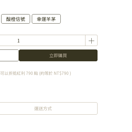
酸橙信號
幸運羊茅
立即購買
 」可以折抵紅利
790
點 (約等於
NT$790
)
運送方式