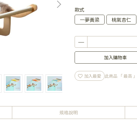
款式
一夢黃梁
桃氣杏仁
加入購物車
加入最愛
此商品 「 最高
規格說明