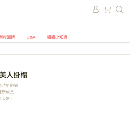
消費回饋
Q&A
貓貓小知識
懶美人掛榻
邊時更舒適
健康成長
要吸盤！